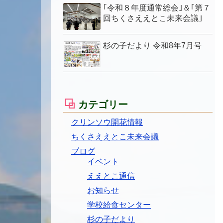
｢令和８年度通常総会｣＆｢第７
回ちくさええとこ未来会議｣
杉の子だより 令和8年7月号
カテゴリー
クリンソウ開花情報
ちくさええとこ未来会議
ブログ
イベント
ええとこ通信
お知らせ
学校給食センター
杉の子だより