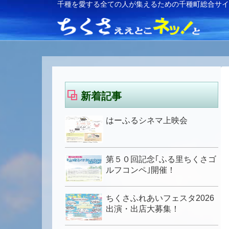
千種を愛する全ての人が集えるための千種町総合サ
新着記事
はーふるシネマ上映会
第５０回記念｢ふる里ちくさゴ
ルフコンペ｣開催！
ちくさふれあいフェスタ2026
出演・出店大募集！