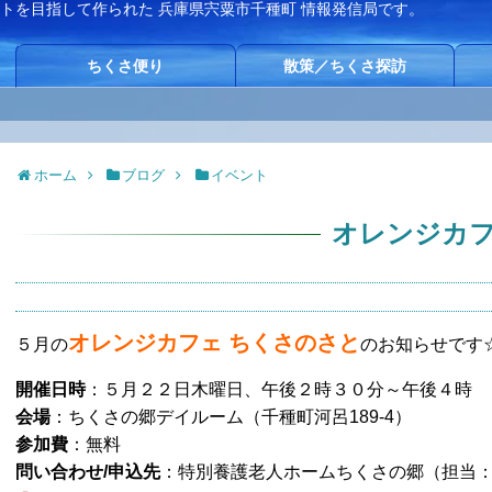
イトを目指して作られた
兵庫県宍粟市千種町 情報発信局です。
ちくさ便り
散策／ちくさ探訪
ホーム
ブログ
イベント
オレンジカ
オレンジカフェ ちくさのさと
５月の
のお知らせです
開催日時
：５月２２日木曜日、午後２時３０分～午後４時
会場
：ちくさの郷デイルーム（千種町河呂189-4）
参加費
：無料
問い合わせ/申込先
：特別養護老人ホームちくさの郷（担当