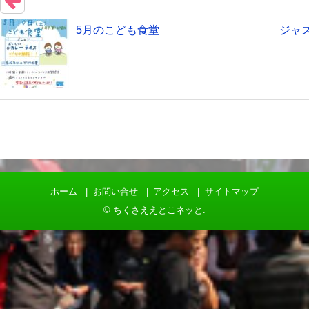
5月のこども食堂
ジャ
ホーム
お問い合せ
アクセス
サイトマップ
©
ちくさええとこネッと
.