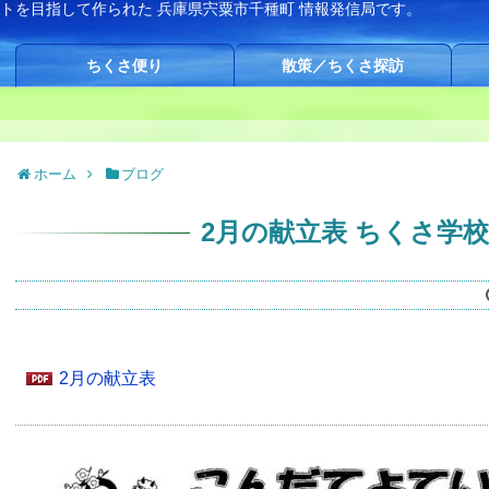
イトを目指して作られた
兵庫県宍粟市千種町 情報発信局です。
ちくさ便り
散策／ちくさ探訪
ホーム
ブログ
2月の献立表 ちくさ学
2月の献立表