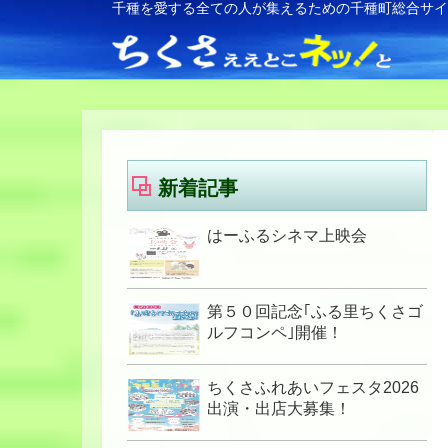
千種を愛する全ての人が集えるための千種町総合サ
新着記事
はーふるシネマ上映会
第５０回記念｢ふる里ちくさゴ
ルフコンペ｣開催！
ちくさふれあいフェスタ2026
出演・出店大募集！