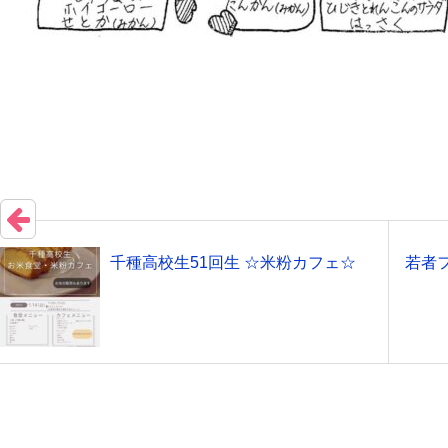
千種高校生51回生 ☆米粉カフェ☆
若者