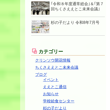
｢令和８年度通常総会｣＆｢第７
回ちくさええとこ未来会議｣
杉の子だより 令和8年7月号
カテゴリー
クリンソウ開花情報
ちくさええとこ未来会議
ブログ
イベント
ええとこ通信
お知らせ
学校給食センター
杉の子だより