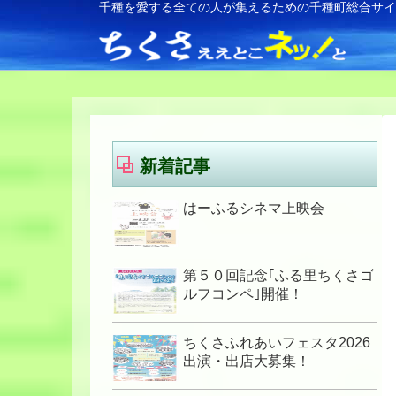
千種を愛する全ての人が集えるための千種町総合サ
新着記事
はーふるシネマ上映会
第５０回記念｢ふる里ちくさゴ
ルフコンペ｣開催！
ちくさふれあいフェスタ2026
出演・出店大募集！