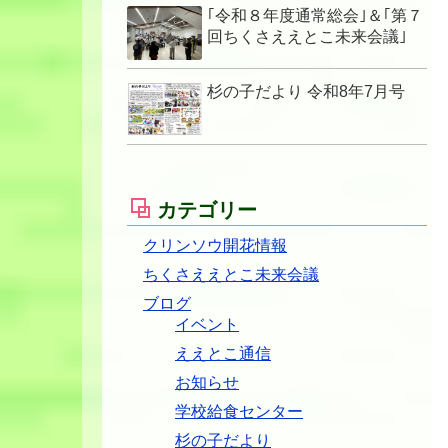
｢令和８年度通常総会｣＆｢第７
回ちくさええとこ未来会議｣
杉の子だより 令和8年7月号
カテゴリー
クリンソウ開花情報
ちくさええとこ未来会議
ブログ
イベント
ええとこ通信
お知らせ
学校給食センター
杉の子だより