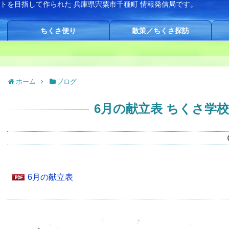
イトを目指して作られた
兵庫県宍粟市千種町 情報発信局です。
ちくさ便り
散策／ちくさ探訪
ホーム
ブログ
6月の献立表 ちくさ学
6月の献立表