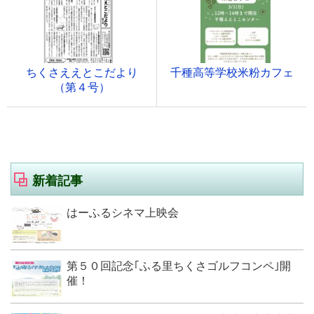
ちくさええとこだより
千種高等学校米粉カフェ
（第４号）
新着記事
はーふるシネマ上映会
第５０回記念｢ふる里ちくさゴルフコンペ｣開
催！