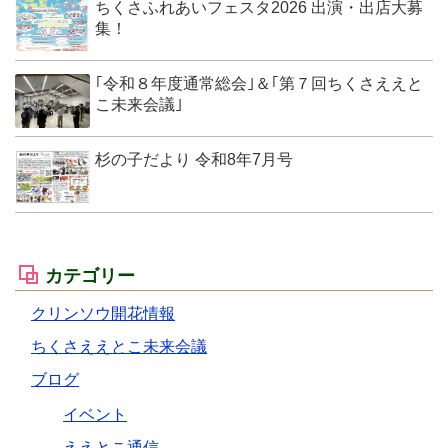
ちくさふれあいフェスタ2026 出演・出店大募
集！
｢令和８年度通常総会｣＆｢第７回ちくさええと
こ未来会議｣
杉の子だより 令和8年7月号
カテゴリー
クリンソウ開花情報
ちくさええとこ未来会議
ブログ
イベント
ええとこ通信