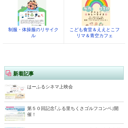
制服・体操服のリサイク
こども食堂＆ええとこフ
ル
リマ＆青空カフェ
新着記事
はーふるシネマ上映会
第５０回記念｢ふる里ちくさゴルフコンペ｣開
催！