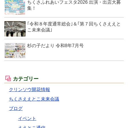
ちくさふれあいフェスタ2026 出演・出店大募
集！
｢令和８年度通常総会｣＆｢第７回ちくさええと
こ未来会議｣
杉の子だより 令和8年7月号
カテゴリー
クリンソウ開花情報
ちくさええとこ未来会議
ブログ
イベント
ええとこ通信