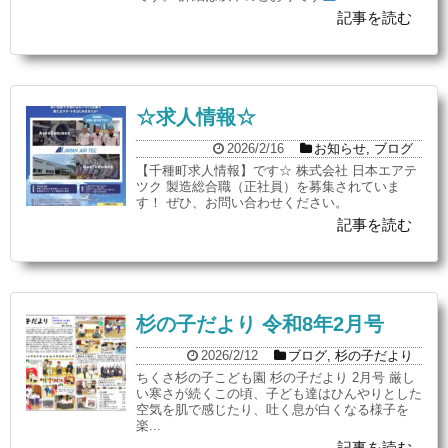
記事を読む
☆求人情報☆
2026/2/16
お知らせ
,
ブログ
【千種町求人情報】です☆ 株式会社 日本エアテ
ツク 製造総合職（正社員）を募集されていま
す！ ぜひ、お問い合わせください。
記事を読む
杉の子だより 令和8年2月号
2026/2/12
ブログ
,
杉の子だより
ちくさ杉の子こども園 杉の子だより 2月号 厳し
い寒さが続くこの頃、子ども達はひんやりとした
空気を肌で感じたり、吐く息が白くなる様子を
楽...
記事を読む