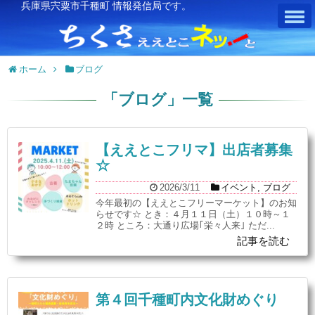
兵庫県宍粟市千種町 情報発信局です。
ホーム
ブログ
「
ブログ
」
一覧
【ええとこフリマ】出店者募集
☆
2026/3/11
イベント
,
ブログ
今年最初の【ええとこフリーマーケット】のお知
らせです☆ とき：４月１１日（土）１０時～１
２時 ところ：大通り広場｢栄々人来｣ ただ...
記事を読む
第４回千種町内文化財めぐり