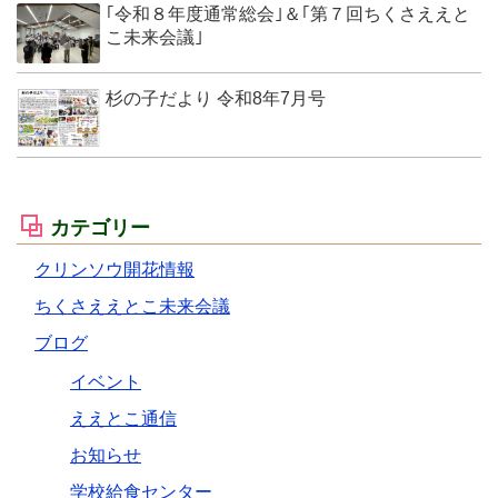
｢令和８年度通常総会｣＆｢第７回ちくさええと
こ未来会議｣
杉の子だより 令和8年7月号
カテゴリー
クリンソウ開花情報
ちくさええとこ未来会議
ブログ
イベント
ええとこ通信
お知らせ
学校給食センター