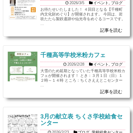
2026/3/5
イベント
,
ブログ
お待たせいたしました！ ４回目となる【千種町
内文化財めぐり】が開催されます。 今回は、岩
吹たたら製鉄遺跡や仙光寺をめぐるコースです。
...
記事を読む
千種高等学校米粉カフェ
2026/2/28
イベント
,
ブログ
大雪のため延期となっていた千種高等学校米粉カ
フェが開催されます！ とき：３月１日（日）１
２時～１４時 ところ：ちくさええとこセンター
...
記事を読む
3月の献立表 ちくさ学校給食セ
ンター
2026/2/23
ブログ
,
学校給食センター