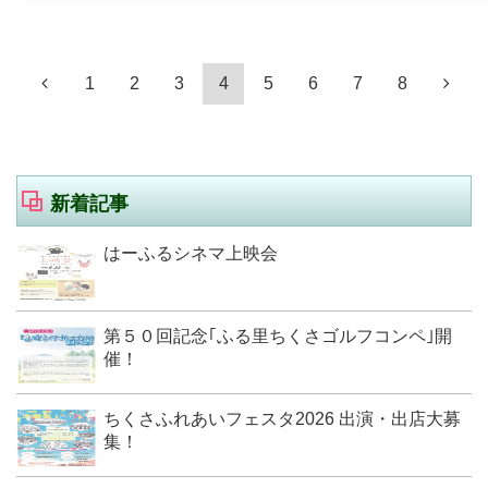
1
2
3
4
5
6
7
8
新着記事
はーふるシネマ上映会
第５０回記念｢ふる里ちくさゴルフコンペ｣開
催！
ちくさふれあいフェスタ2026 出演・出店大募
集！