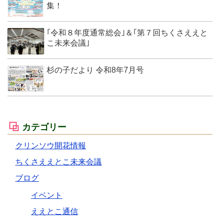
集！
｢令和８年度通常総会｣＆｢第７回ちくさええと
こ未来会議｣
杉の子だより 令和8年7月号
カテゴリー
クリンソウ開花情報
ちくさええとこ未来会議
ブログ
イベント
ええとこ通信