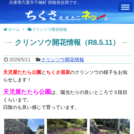
兵庫県宍粟市千種町 情報発信局です。
ホーム
クリンソウ開花情報
クリンソウ開花情報（R8.5.11）
2026/5/11
クリンソウ開花情報
天児屋たたら公園
と
ちくさ湿原
のクリンソウの様子をお知
らせします！
天児屋たたら公園
は、陽当たりの良いところで３段目
くらいまで。
日陰のも良い感じで育っています。