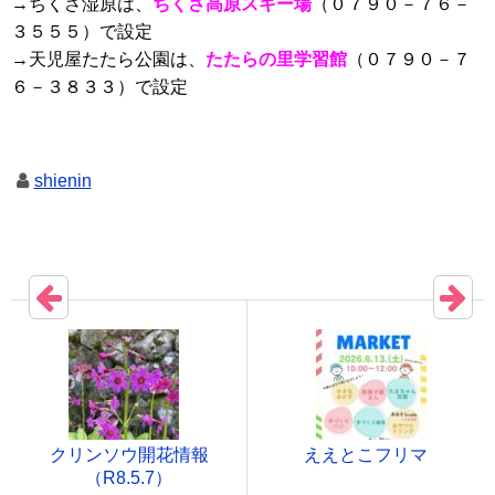
→ちくさ湿原は、
ちくさ高原スキー場
（０７９０－７６－
３５５５）で設定
→天児屋たたら公園は、
たたらの里学習館
（０７９０－７
６－３８３３）で設定
shienin
クリンソウ開花情報
ええとこフリマ
（R8.5.7）