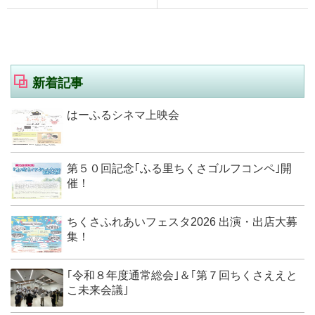
新着記事
はーふるシネマ上映会
第５０回記念｢ふる里ちくさゴルフコンペ｣開
催！
ちくさふれあいフェスタ2026 出演・出店大募
集！
｢令和８年度通常総会｣＆｢第７回ちくさええと
こ未来会議｣